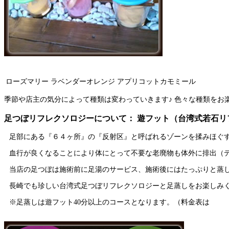
ローズマリー
ラベンダーオレンジ
アプリコットカモミール
季節や店主の気分によって種類は変わっていきます♪ 色々な種類をお楽し
足つぼリフレクソロジーについて： 遊フット（台湾式若石リ
足部にある『６４ヶ所』の『反射区』と呼ばれるゾーンを揉みほぐ
血行が良くなることにより体にとって不要な老廃物も体外に排出（
当店の足つぼは施術前に足湯のサービス、施術後にはたっぷりと蒸
長崎でも珍しい台湾式足つぼリフレクソロジーと足蒸しをお楽しみ
※足蒸しは遊フット40分以上のコースとなります。（料金表は
こち