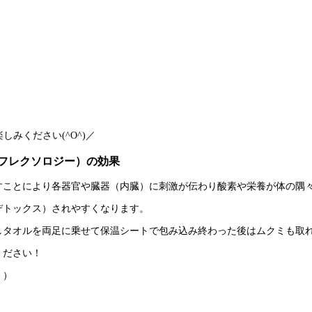
みください(^O^)／
フレクソロジー）の効果
すことにより各器官や臓器（内臓）に刺激が伝わり酸素や栄養が体の隅
デトックス）されやすくなります。
しタオルを両足に乗せて保温シートで包み込み終わった後はムクミも取
ください！
ら
）