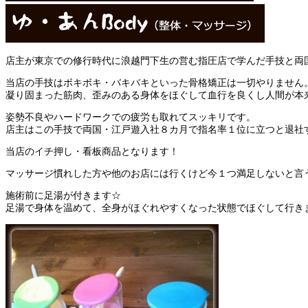
店主が東京での修行時代に浪越門下生の営む指圧店で学んだ手技と両
当店の手技はボキボキ・バキバキといった骨格矯正は一切やりません
凝り固まった筋肉、歪みのある身体をほぐして血行を良くし人間が本
姿勢不良やハードワークでの疲労も取れてスッキリです。
店主はこの手技で両国・江戸遊入社８カ月で指名率１位に立つと退社
当店のイチ押し・看板商品となります！
マッサージ慣れした方や他のお店には行くけど今１つ満足しないと言
施術前に足湯が付きます☆
足湯で身体を温めて、全身がほぐれやすくなった状態でほぐして行き