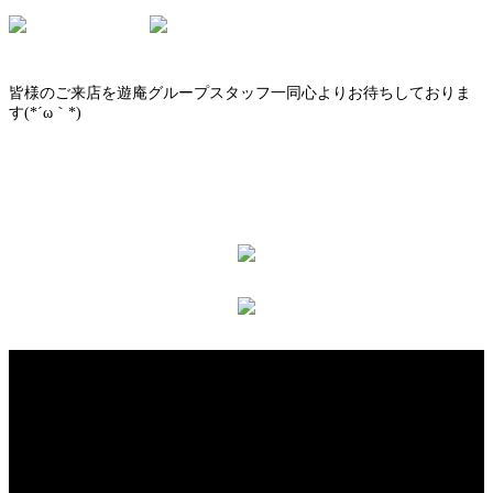
皆様のご来店を遊庵グループスタッフ一同心よりお待ちしておりま
す(*´ω｀*)
戦友との再会☆
松井秀太朗LIVE☆