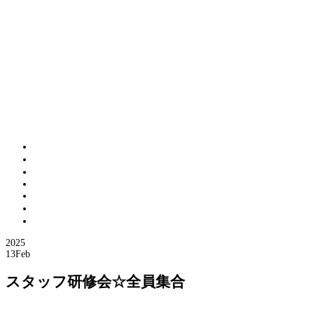
メニュー
トップページ
当店のマッサージと足つぼ
マッサージメニュー
CAFE
プロフィール
交通アクセス
ブログページ
2025
13
Feb
スタッフ研修会☆全員集合