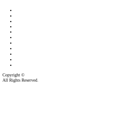
トップページ
当店のマッサージと足つぼ
マッサージメニュー
CAFE
交通アクセス
プロフィール
コンセプト
メディア掲載履歴
お客様の喜びの声
インターネット予約
メール会員登録/解除☆
Copyright ©
長崎市のマッサージ＆カフェの融合店 | ほぐしCafe遊庵
All Rights Reserved.